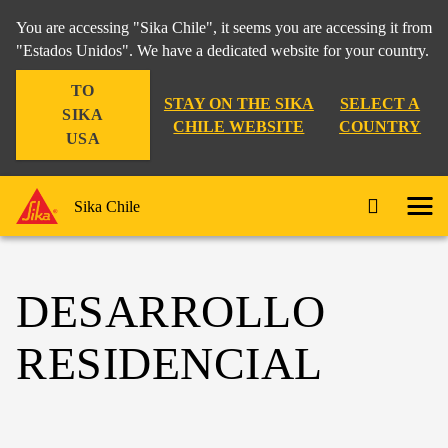
You are accessing "Sika Chile", it seems you are accessing it from
"Estados Unidos". We have a dedicated website for your country.
TO
STAY ON THE SIKA
SELECT A
SIKA
CHILE WEBSITE
COUNTRY
USA
Sika Chile
DESARROLLO
RESIDENCIAL