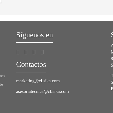
Síguenos en
A
M
8
Contactos
S
T
ones
marketing@cl.sika.com
S
de
E
asesoriatecnica@cl.sika.com