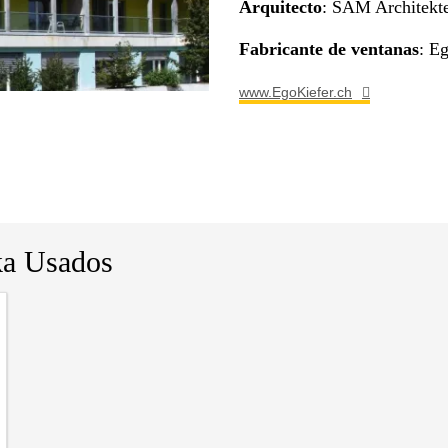
Arquitecto
: SAM Architekte
Fabricante de ventanas
: E
www.EgoKiefer.ch
ka Usados