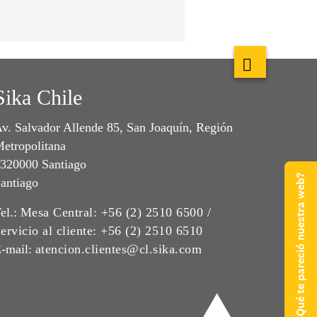
Sika Chile
v. Salvador Allende 85, San Joaquín, Región
etropolitana
320000 Santiago
¿Qué te pareció nuestra web?
antiago
el.:
Mesa Central: +56 (2) 2510 6500 /
ervicio al cliente: +56 (2) 2510 6510
-mail:
atencion.clientes@cl.sika.com