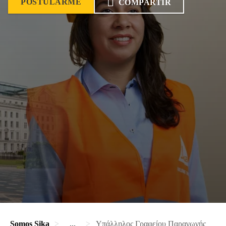
POSTULARME
COMPARTIR
Somos Sika
...
Υπάλληλος Γραφείου Παραγωγής