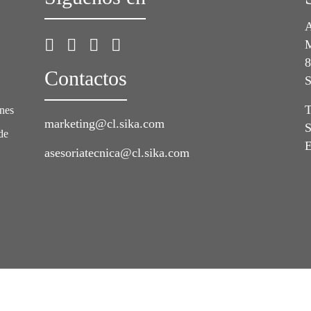
A
M
8
Contactos
S
T
ones
marketing@cl.sika.com
S
de
E
asesoriatecnica@cl.sika.com