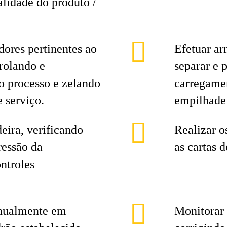
alidade do produto /
ores pertinentes ao
Efetuar a
rolando e
separar e 
o processo e zelando
carregame
 serviço.
empilhadei
ira, verificando
Realizar o
ressão da
as cartas d
ntroles
nualmente em
Monitorar 