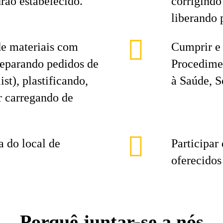
rão estabelecido.
corrigindo
liberando 
e materiais com
Cumprir e
reparando pedidos de
Procedimen
st), plastificando,
à Saúde, 
r carregando de
 do local de
Participar
oferecidos
Porquê juntar-se a nós