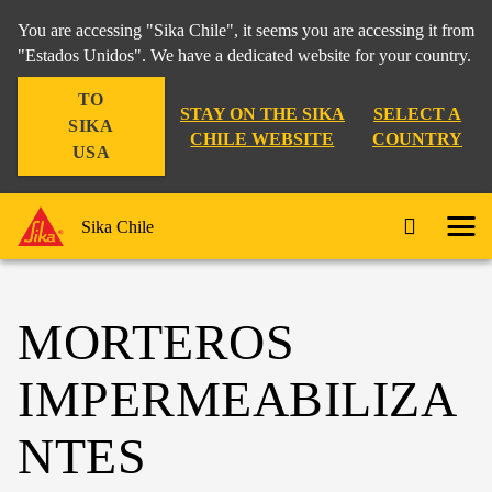
You are accessing "Sika Chile", it seems you are accessing it from
"Estados Unidos". We have a dedicated website for your country.
TO
STAY ON THE SIKA
SELECT A
SIKA
CHILE WEBSITE
COUNTRY
USA
Sika Chile
MORTEROS
IMPERMEABILIZA
NTES