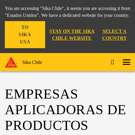
You are accessing "Sika Chile", it seems you are accessing it from
"Estados Unidos". We have a dedicated website for your country.
TO
STAY ON THE SIKA
SELECT A
SIKA
CHILE WEBSITE
COUNTRY
USA
Sika Chile
EMPRESAS
APLICADORAS DE
PRODUCTOS