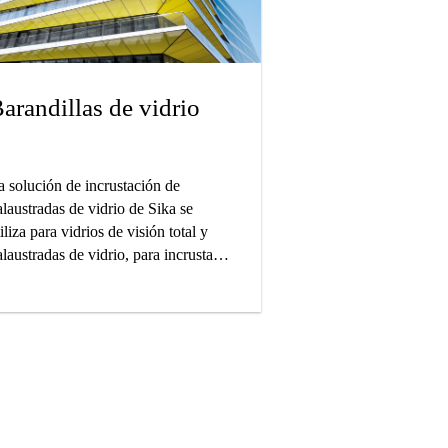
arandillas de vidrio
a solución de incrustación de
alaustradas de vidrio de Sika se
iliza para vidrios de visión total y
laustradas de vidrio, para incrustar
 el marco de soporte y permitir así la
nstalación sin marco del panel de
drio.