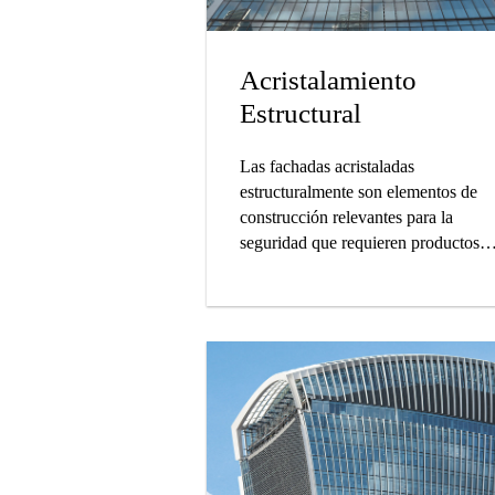
Acristalamiento
Estructural
Las fachadas acristaladas
estructuralmente son elementos de
construcción relevantes para la
seguridad que requieren productos
Sikasil® probados. Sika es un socio
confiable en el sellado y pegado de
muros cortina.