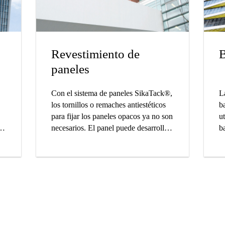
Revestimiento de
B
paneles
Con el sistema de paneles SikaTack®,
L
los tornillos o remaches antiestéticos
b
para fijar los paneles opacos ya no son
ut
es
necesarios. El panel puede desarrollar
ba
ra
completamente su belleza original y
en
contribuir a un diseño uniforme y
i
suave.
vi