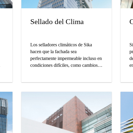
Sellado del Clima
C
Los selladores climáticos de Sika
S
hacen que la fachada sea
p
perfectamente impermeable incluso en
de
condiciones difíciles, como cambios
en
de temperatura, contracción de
a
humedad de los materiales de
r
construcción, viento y vibraciones.
a
Los selladores climáticos de Sika
están disponibles en una gran variedad
de colores.