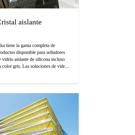
ristal aislante
ika tiene la gama completa de
roductos disponible para selladores
 vidrio aislante de silicona incluso
 color gris. Las soluciones de vidrio
islante son adecuadas para la
etención de gases durante más de 30
ños.