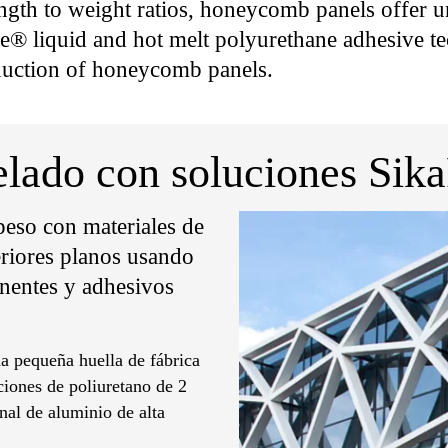
ength to weight ratios, honeycomb panels offer 
e® liquid and hot melt polyurethane adhesive t
oduction of honeycomb panels.
 pelado con soluciones Si
 peso con materiales de
eriores planos usando
nentes y adhesivos
na pequeña huella de fábrica
ciones de poliuretano de 2
al de aluminio de alta