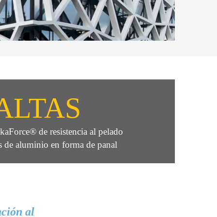
ALTAS
kaForce® de resistencia al pelado
s de aluminio en forma de panal
ción al