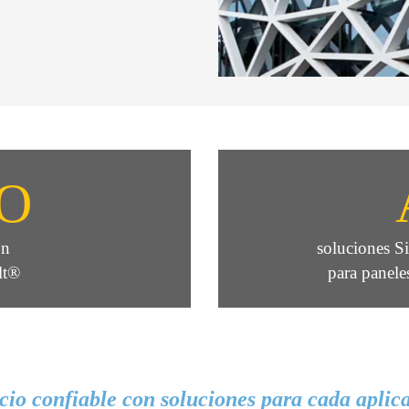
O
ón
soluciones Si
lt®
para panele
cio confiable con soluciones para cada aplica