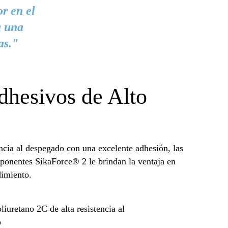
or en el
a una
as."
dhesivos de Alto
ncia al despegado con una excelente adhesión, las
ponentes SikaForce® 2 le brindan la ventaja en
dimiento.
iuretano 2C de alta resistencia al
o