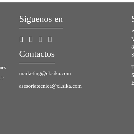
Síguenos en
A
M
8
Contactos
S
T
ones
marketing@cl.sika.com
S
de
E
asesoriatecnica@cl.sika.com