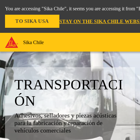
You are accessing "Sika Chile", it seems you are accessing it from 
TO SIKA USA
STAY ON THE SIKA CHILE WEBS
Sika Chile
TRANSPORTACI
ÓN
Adhesivos, selladores y piezas acústicas
para la fabricación y reparación de
vehículos comerciales