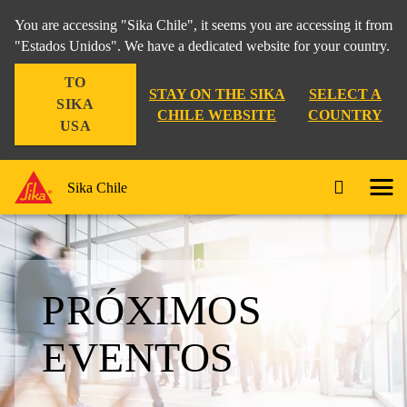
You are accessing "Sika Chile", it seems you are accessing it from
"Estados Unidos". We have a dedicated website for your country.
TO
STAY ON THE SIKA
SELECT A
SIKA
CHILE WEBSITE
COUNTRY
USA
Sika Chile
PRÓXIMOS
EVENTOS