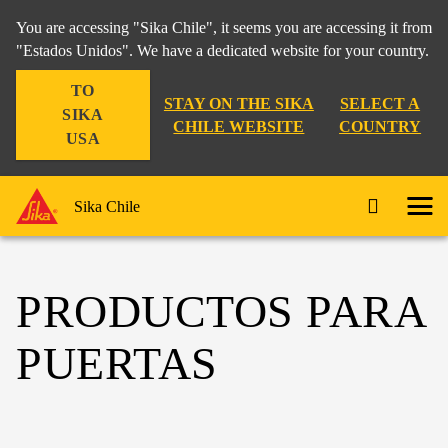
You are accessing "Sika Chile", it seems you are accessing it from
"Estados Unidos". We have a dedicated website for your country.
TO
STAY ON THE SIKA
SELECT A
SIKA
CHILE WEBSITE
COUNTRY
USA
Sika Chile
PRODUCTOS PARA
PUERTAS