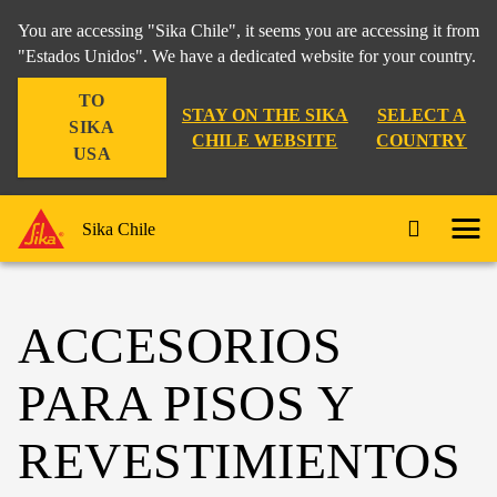
You are accessing "Sika Chile", it seems you are accessing it from
"Estados Unidos". We have a dedicated website for your country.
TO
STAY ON THE SIKA
SELECT A
SIKA
CHILE WEBSITE
COUNTRY
USA
Sika Chile
ACCESORIOS
PARA PISOS Y
REVESTIMIENTOS