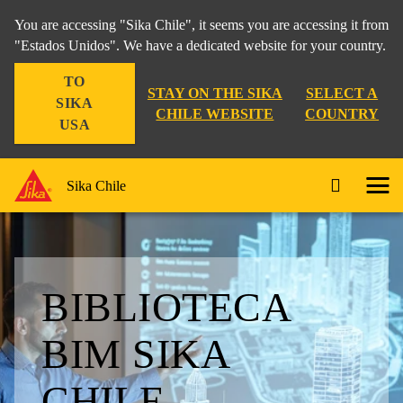
You are accessing "Sika Chile", it seems you are accessing it from
"Estados Unidos". We have a dedicated website for your country.
TO
STAY ON THE SIKA
SELECT A
SIKA
CHILE WEBSITE
COUNTRY
USA
Sika Chile
BIBLIOTECA
BIM SIKA
CHILE