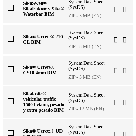
System Data Sheet
SikaSwell®
(SysDS)
SikaFuko® y Sika®
Waterbar BIM
ZIP - 3 MB (EN)
System Data Sheet
Sika® Ucrete® 210
(SysDS)
CL BIM
ZIP - 8 MB (EN)
System Data Sheet
Sika® Ucrete®
(SysDS)
CS10 4mm BIM
ZIP - 3 MB (EN)
Sikalastic®
System Data Sheet
vehicular traffic
(SysDS)
1500 liviano, pesado
ZIP - 12 MB (EN)
y extra pesado BIM
System Data Sheet
Sika® Ucrete® UD
(SysDS)