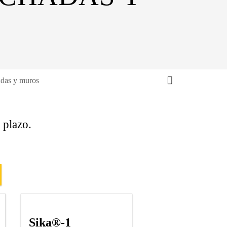
adas y muros
 plazo.
Sika®-1