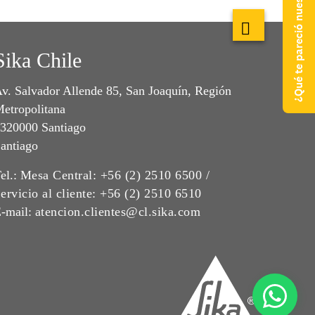
¿Qué te pareció nuestra web?
Sika Chile
v. Salvador Allende 85, San Joaquín, Región
etropolitana
320000 Santiago
antiago
el.:
Mesa Central: +56 (2) 2510 6500 /
ervicio al cliente: +56 (2) 2510 6510
-mail:
atencion.clientes@cl.sika.com