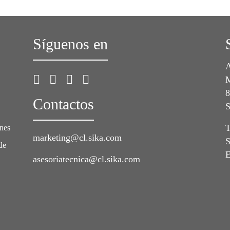
Síguenos en
A
M
8
Contactos
S
T
ones
marketing@cl.sika.com
S
de
E
asesoriatecnica@cl.sika.com