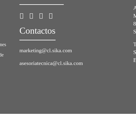
A
M
8
Contactos
S
T
ones
marketing@cl.sika.com
S
de
E
asesoriatecnica@cl.sika.com