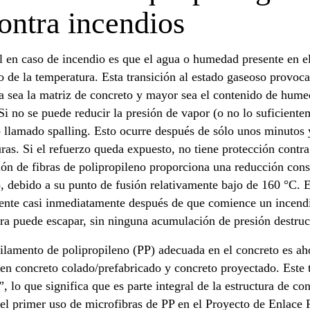
ontra incendios
l en caso de incendio es que el agua o humedad presente en e
 de la temperatura. Esta transición al estado gaseoso provoc
 sea la matriz de concreto y mayor sea el contenido de humed
Si no se puede reducir la presión de vapor (o no lo suficiente
 llamado spalling. Esto ocurre después de sólo unos minutos
ras. Si el refuerzo queda expuesto, no tiene protección contra
ión de fibras de polipropileno proporciona una reducción consi
 debido a su punto de fusión relativamente bajo de 160 °C. Es
nte casi inmediatamente después de que comience un incendio
ora puede escapar, sin ninguna acumulación de presión destruct
ilamento de polipropileno (PP) adecuada en el concreto es a
 en concreto colado/prefabricado y concreto proyectado. Este
, lo que significa que es parte integral de la estructura de co
el primer uso de microfibras de PP en el Proyecto de Enlace 