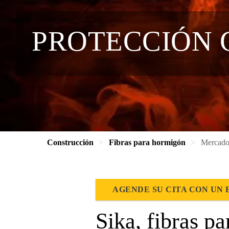
PROTECCIÓN 
Construcción
Fibras para hormigón
Mercado 
AGENDE SU CITA CON UN 
Sika, fibras p