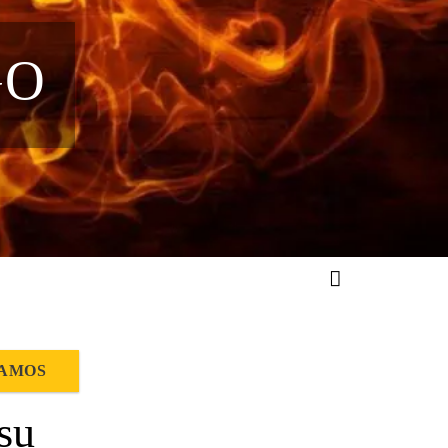
GO
MAMOS
su