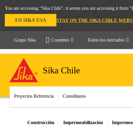
You are accessing "Sika Chile", it seems you are accessing it from 
TO SIKA USA
STAY ON THE SIKA CHILE WEBS
Grupo Sika
Countries
Todos los mercados
Sika Chile
Proyectos Referencia
Consúltanos
Construcción
Impermeabilización
Impermeabi