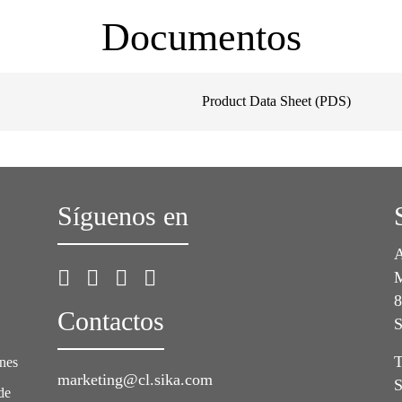
Documentos
Product Data Sheet (PDS)
Síguenos en
A
M
8
Contactos
S
T
ones
marketing@cl.sika.com
S
de