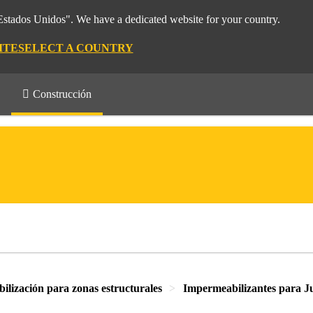
"Estados Unidos". We have a dedicated website for your country.
ITE
SELECT A COUNTRY
Construcción
lización para zonas estructurales
Impermeabilizantes para J