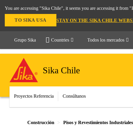
You are accessing "Sika Chile", it seems you are accessing it from 
TO SIKA USA
STAY ON THE SIKA CHILE WEBS
Grupo Sika
Countries
Todos los mercados
Sika Chile
Proyectos Referencia
Consúltanos
Construcción
Pisos y Revestimientos Industriales