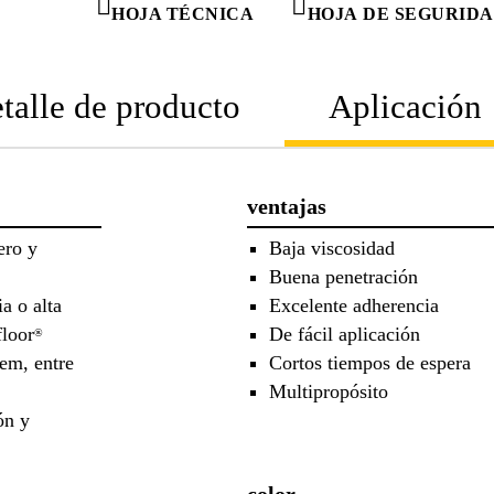
HOJA TÉCNICA
HOJA DE SEGURID
talle de producto
Aplicación
ventajas
ero y
Baja viscosidad
Buena penetración
a o alta
Excelente adherencia
floor
De fácil aplicación
®
em, entre
Cortos tiempos de espera
Multipropósito
ón y