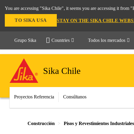
You are accessing "Sika Chile", it seems you are accessing it from 
TO SIKA USA
STAY ON THE SIKA CHILE WEBS
Grupo Sika
Countries
Todos los mercados
Sika Chile
Proyectos Referencia
Consúltanos
Construcción
Pisos y Revestimientos Industriales