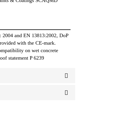
: Paints & Coatings SCAQMD
-2: 2004 and EN 13813:2002, DoP
provided with the CE-mark.
ompatibility on wet concrete
oof statement P 6239