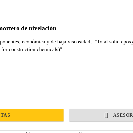
1
ortero de nivelación
onentes, económica y de baja viscosidad,. "Total solid epox
for construction chemicals)"
NTAS
ASESOR