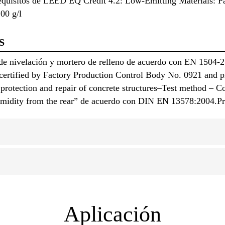
requisitos de LEED EQ Credit 4.2: Low-Emitting Materials
00 g/l
S
de nivelación y mortero de relleno de acuerdo con EN 1504
certified by Factory Production Control Body No. 0921 and 
 protection and repair of concrete structures–Test method – C
humidity from the rear” de acuerdo con DIN EN 13578:2004.Pr
Aplicación