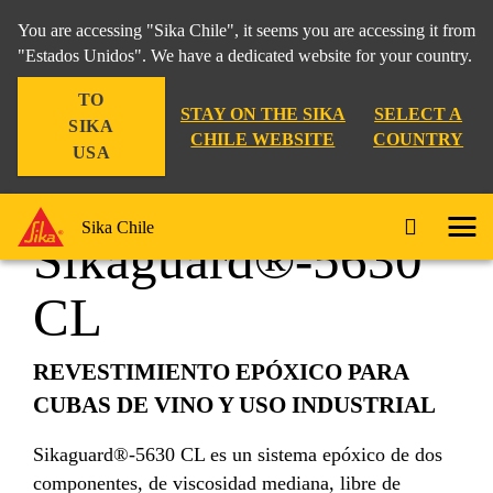
You are accessing "Sika Chile", it seems you are accessing it from
"Estados Unidos". We have a dedicated website for your country.
TO
Construcción
...
Sikaguard®-5630 CL
STAY ON THE SIKA
SELECT A
SIKA
CHILE WEBSITE
COUNTRY
USA
Sika Chile
Sikaguard®-5630
CL
REVESTIMIENTO EPÓXICO PARA
CUBAS DE VINO Y USO INDUSTRIAL
Sikaguard®-5630 CL es un sistema epóxico de dos
componentes, de viscosidad mediana, libre de