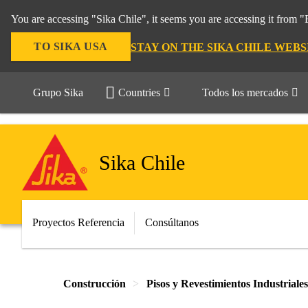
You are accessing "Sika Chile", it seems you are accessing it from 
TO SIKA USA
STAY ON THE SIKA CHILE WEBS
Grupo Sika
Countries
Todos los mercados
Sika Chile
Proyectos Referencia
Consúltanos
Construcción
Pisos y Revestimientos Industriales