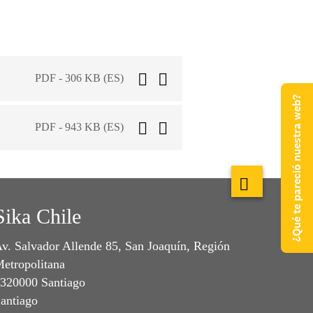
PDF - 306 KB (ES)
¿Qué te pareció nuestra web?
PDF - 943 KB (ES)
Sika Chile
v. Salvador Allende 85, San Joaquín, Región
etropolitana
320000 Santiago
antiago