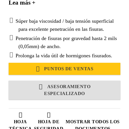
Lea más +
viscosidad y alta resistencia, formulado
específicamente para el sellado de fisuras en seco o
en húmedo. Cumple los requerimientos de las
Súper baja viscosidad / baja tensión superficial
normas ASTM C-881 y AASHTO M-235.
para excelente penetración en las fisuras.
Penetración de fisuras por gravedad hasta 2 mils
(0,05mm) de ancho.
Prolonga la vida útil de hormigones fisurados.
PUNTOS DE VENTAS
ASESORAMIENTO
ESPECIALIZADO
HOJA
HOJA DE
MOSTRAR TODOS LOS
TÉCNICA
SEGURIDAD
DOCUMENTOS