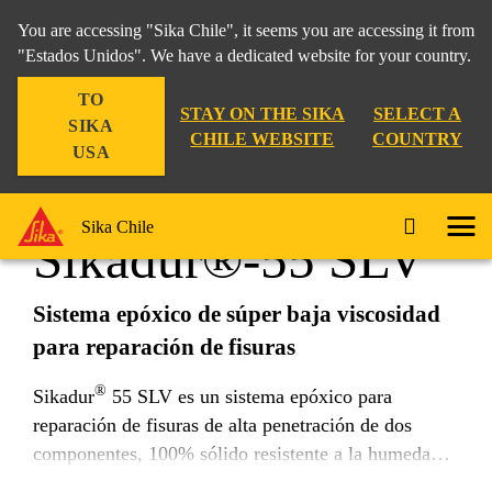
You are accessing "Sika Chile", it seems you are accessing it from
"Estados Unidos". We have a dedicated website for your country.
TO
Construcción
...
Sikadur®-55 SLV
STAY ON THE SIKA
SELECT A
SIKA
CHILE WEBSITE
COUNTRY
USA
Sika Chile
Sikadur®-55 SLV
Sistema epóxico de súper baja viscosidad
para reparación de fisuras
®
Sikadur
55 SLV es un sistema epóxico para
reparación de fisuras de alta penetración de dos
componentes, 100% sólido resistente a la humedad.
®
Sikadur
55 SLV es un adhesivo de súper baja