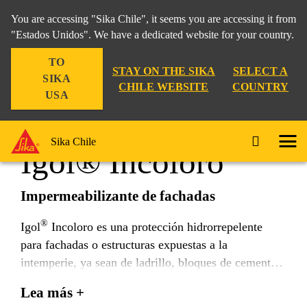
You are accessing "Sika Chile", it seems you are accessing it from
"Estados Unidos". We have a dedicated website for your country.
TO
Construcción
...
Igol® Incoloro
STAY ON THE SIKA
SELECT A
SIKA
CHILE WEBSITE
COUNTRY
USA
Sika Chile
Igol® Incoloro
Impermeabilizante de fachadas
®
Igol
Incoloro es una protección hidrorrepelente
para fachadas o estructuras expuestas a la
intemperie, ya sean de ladrillo, bloques de cemento,
piedras naturales o artificiales. Este producto es
Lea más +
indicado para impermeabilizar construcciones