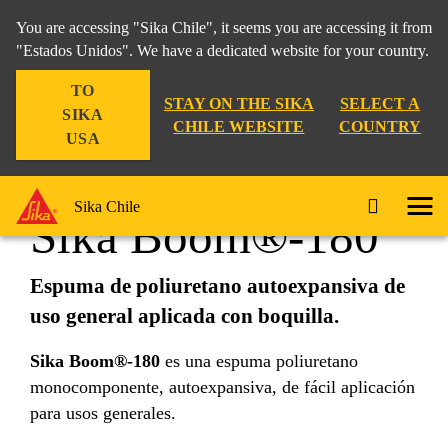
You are accessing "Sika Chile", it seems you are accessing it from
"Estados Unidos". We have a dedicated website for your country.
TO
Construcción
...
Sika Boom®-180
STAY ON THE SIKA
SELECT A
SIKA
CHILE WEBSITE
COUNTRY
USA
Sika Chile
Sika Boom®-180
Espuma de poliuretano autoexpansiva de
uso general aplicada con boquilla.
Sika Boom®-180
es una espuma poliuretano
monocomponente, autoexpansiva, de fácil aplicación
para usos generales.