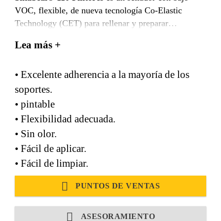
VOC, flexible, de nueva tecnología Co-Elastic
Technology (CET) para rellenar y preparar
superficies a pintar. Posee excelentes propiedades de
Lea más +
adherencia y puede ser sobre pintado. Es adecuado
para el sellado de fisuras en paredes estucadas o
• Excelente adherencia a la mayoría de los
pintadas.
soportes.
• pintable
• Flexibilidad adecuada.
• Sin olor.
• Fácil de aplicar.
• Fácil de limpiar.
PUNTOS DE VENTAS
ASESORAMIENTO