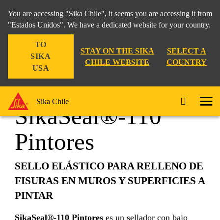
You are accessing "Sika Chile", it seems you are accessing it from
"Estados Unidos". We have a dedicated website for your country.
TO
Construcción
...
SikaSeal®-110 Pintores
STAY ON THE SIKA
SELECT A
SIKA
CHILE WEBSITE
COUNTRY
USA
Sika Chile
SikaSeal®-110
Pintores
SELLO ELÁSTICO PARA RELLENO DE
FISURAS EN MUROS Y SUPERFICIES A
PINTAR
SikaSeal®-110 Pintores
es un sellador con bajo