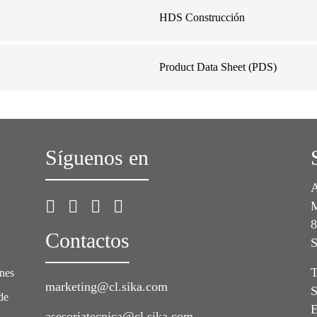
HDS Construcción
Product Data Sheet (PDS)
Síguenos en
A
M
8
Contactos
S
T
ones
marketing@cl.sika.com
S
de
E
asesoriatecnica@cl.sika.com