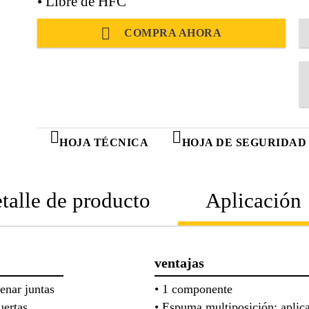
• Libre de HFC
COMPRA AHORA
HOJA TÉCNICA
HOJA DE SEGURIDAD
talle de producto
Aplicación
ventajas
lenar juntas
• 1 componente
ertas,
• Espuma multiposición; aplica