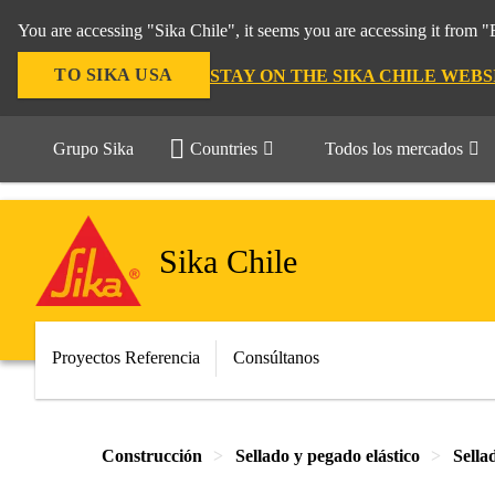
You are accessing "Sika Chile", it seems you are accessing it from 
TO SIKA USA
STAY ON THE SIKA CHILE WEBS
Grupo Sika
Countries
Todos los mercados
Sika Chile
Proyectos Referencia
Consúltanos
Construcción
Sellado y pegado elástico
Sella