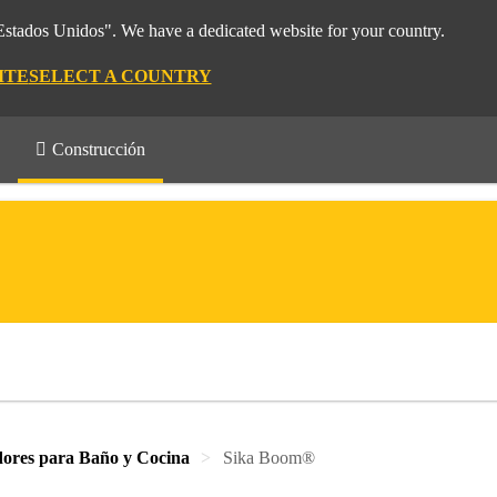
"Estados Unidos". We have a dedicated website for your country.
ITE
SELECT A COUNTRY
Construcción
dores para Baño y Cocina
Sika Boom®