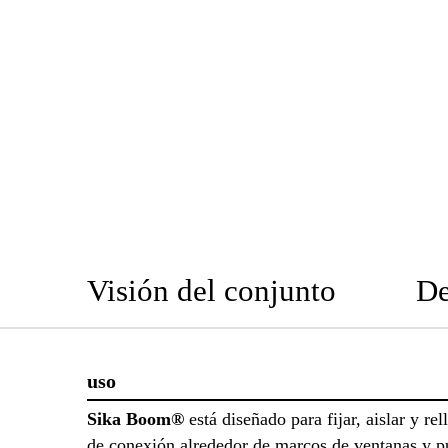
Visión del conjunto
De
uso
Sika Boom®
está diseñado para fijar, aislar y rel
de conexión alrededor de marcos de ventanas y pu