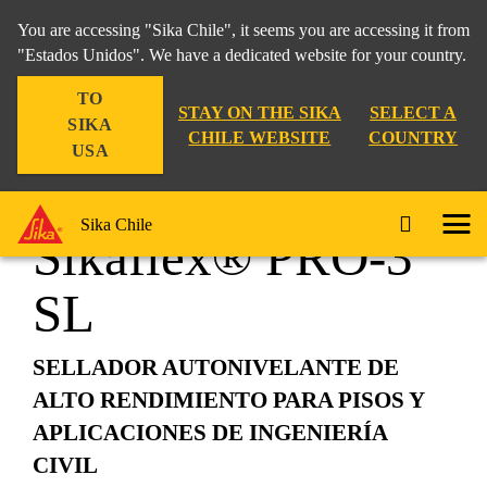
You are accessing "Sika Chile", it seems you are accessing it from
"Estados Unidos". We have a dedicated website for your country.
TO
Construcción
...
Sikaflex® PRO-3 SL
STAY ON THE SIKA
SELECT A
SIKA
CHILE WEBSITE
COUNTRY
USA
Sika Chile
Sikaflex® PRO-3
SL
SELLADOR AUTONIVELANTE DE
ALTO RENDIMIENTO PARA PISOS Y
APLICACIONES DE INGENIERÍA
CIVIL