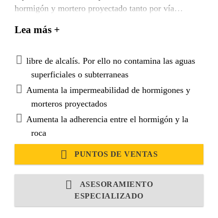
hormigón y mortero proyectado tanto por vía
húmeda como mediante vía seca. No contiene
Lea más +
cloruros.
libre de alcalís. Por ello no contamina las aguas
superficiales o subterraneas
Aumenta la impermeabilidad de hormigones y
morteros proyectados
Aumenta la adherencia entre el hormigón y la
roca
PUNTOS DE VENTAS
ASESORAMIENTO
ESPECIALIZADO