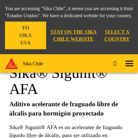
You are accessing "Sika Chile", it seems you are accessing it from
"Estados Unidos". We have a dedicated website for your country.
TO
Construcción
...
Sika® Sigunit® AFA
STAY ON THE SIKA
SELECT A
SIKA
CHILE WEBSITE
COUNTRY
USA
Sika Chile
Sika® Sigunit®
AFA
Aditivo acelerante de fraguado libre de
álcalis para hormigón proyectado
Sika® Sigunit® AFA es un acelerante de fraguado
líquido libre de álcalis, para ser utilizado en