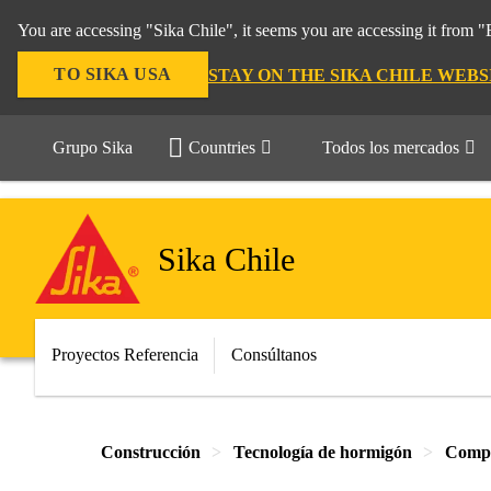
You are accessing "Sika Chile", it seems you are accessing it from 
TO SIKA USA
STAY ON THE SIKA CHILE WEBS
Grupo Sika
Countries
Todos los mercados
Sika Chile
Proyectos Referencia
Consúltanos
Construcción
Tecnología de hormigón
Compl