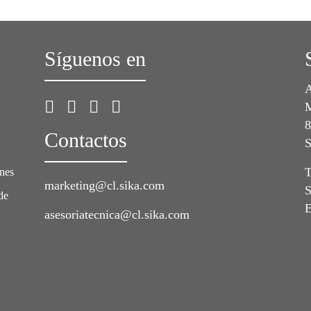
Síguenos en
A
M
8
Contactos
S
T
ones
marketing@cl.sika.com
S
de
E
asesoriatecnica@cl.sika.com