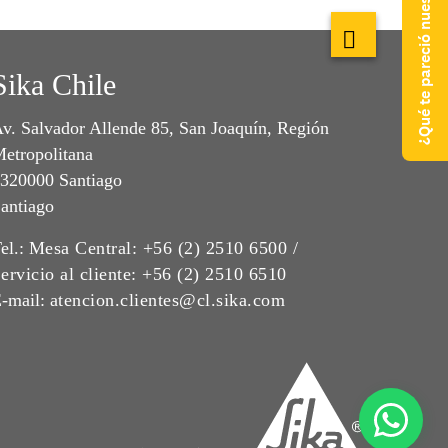
¿Qué te pareció nuestra web?
Sika Chile
v. Salvador Allende 85, San Joaquín, Región
etropolitana
320000 Santiago
antiago
el.:
Mesa Central: +56 (2) 2510 6500 /
ervicio al cliente: +56 (2) 2510 6510
-mail:
atencion.clientes@cl.sika.com