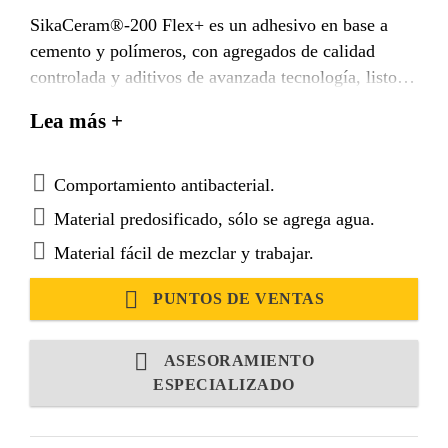
SikaCeram®-200 Flex+ es un adhesivo en base a
cemento y polímeros, con agregados de calidad
controlada y aditivos de avanzada tecnología, listo
para su uso, bastando sólo agregarle agua para
Lea más +
obtener una mezcla fácil de colocar y de elevadas
prestaciones. Permite el uso de revestimientos
ceramicos y porcelanatos de tamaño medio hasta 60
Comportamiento antibacterial.
cm x 60 cm. Para formatos mayores utilizar otro
Material predosificado, sólo se agrega agua.
producto de la gama SikaCeram® según necesidad.
Material fácil de mezclar y trabajar.
PUNTOS DE VENTAS
ASESORAMIENTO
ESPECIALIZADO