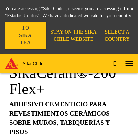
You are accessing "Sika Chile", it seems you are accessing it from
"Estados Unidos". We have a dedicated website for your country.
TO
Construcción
...
SikaCeram®-200 Flex+
STAY ON THE SIKA
SELECT A
SIKA
CHILE WEBSITE
COUNTRY
USA
Sika Chile
SikaCeram®-200
Flex+
ADHESIVO CEMENTICIO PARA
REVESTIMIENTOS CERÁMICOS
SOBRE MUROS, TABIQUERÍAS Y
PISOS