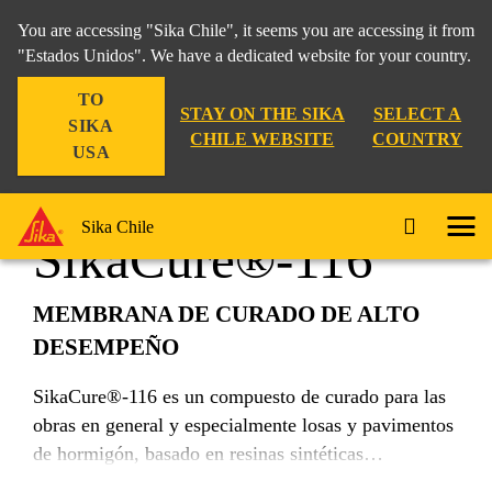
You are accessing "Sika Chile", it seems you are accessing it from
"Estados Unidos". We have a dedicated website for your country.
TO
Construcción
...
SikaCure®-116
STAY ON THE SIKA
SELECT A
SIKA
CHILE WEBSITE
COUNTRY
USA
Sika Chile
SikaCure®-116
MEMBRANA DE CURADO DE ALTO
DESEMPEÑO
SikaCure®-116 es un compuesto de curado para las
obras en general y especialmente losas y pavimentos
de hormigón, basado en resinas sintéticas
polimerizadas disueltas en una mezcla de solventes