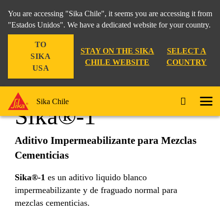
You are accessing "Sika Chile", it seems you are accessing it from
"Estados Unidos". We have a dedicated website for your country.
TO
Hogar
Bodega
Sika®-1
STAY ON THE SIKA
SELECT A
SIKA
CHILE WEBSITE
COUNTRY
USA
Sika Chile
Sika®-1
Aditivo Impermeabilizante para Mezclas
Cementicias
Sika®-1
es un aditivo liquido blanco
impermeabilizante y de fraguado normal para
mezclas cementicias.