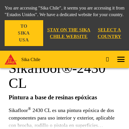
You are accessing "Sika Chile", it seems you are accessing it from
"Estados Unidos". We have a dedicated website for your country.
TO
Hogar
Garaje
Sikafloor®-2430 CL
STAY ON THE SIKA
SELECT A
SIKA
CHILE WEBSITE
COUNTRY
USA
Sika Chile
Sikafloor®-2430
CL
Pintura a base de resinas epóxicas
®
Sikafloor
2430 CL es una pintura epóxica de dos
componentes para uso interior y exterior, aplicable
con brocha, rodillo o pistola en superficies