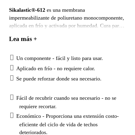
Sikalastic®-612
es una membrana
impermeabilizante de poliuretano monocomponente,
aplicada en frío y activada por humedad. Cura para
formar una película de impermeabilización sin
Lea más +
costuras y duradera para las áreas expuestas de
cubiertas y techumbres, así como tambien por debajo
de cerámicos en balcones y terrazas.
Un componente - fácil y listo para usar.
Aplicado en frío - no requiere calor.
Se puede reforzar donde sea necesario.
Fácil de recubrir cuando sea necesario - no se
requiere recortar.
Económico - Proporciona una extensión costo-
eficiente del ciclo de vida de techos
deteriorados.