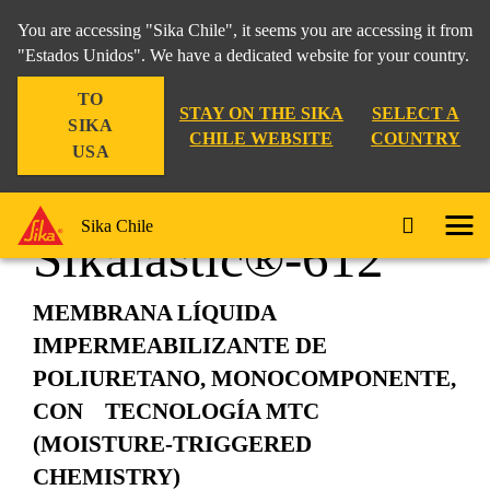
You are accessing "Sika Chile", it seems you are accessing it from
"Estados Unidos". We have a dedicated website for your country.
TO
Hogar
Techo Plano
Sikalastic®-612
STAY ON THE SIKA
SELECT A
SIKA
CHILE WEBSITE
COUNTRY
USA
Sika Chile
Sikalastic®-612
MEMBRANA LÍQUIDA
IMPERMEABILIZANTE DE
POLIURETANO, MONOCOMPONENTE,
CON TECNOLOGÍA MTC
(MOISTURE-TRIGGERED
CHEMISTRY)