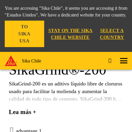
You are accessing "Sika Chile", it seems you are accessing it from
"Estados Unidos". We have a dedicated website for your country.
TO
Construcción
...
SikaGrind®-200
STAY ON THE SIKA
SELECT A
SIKA
CHILE WEBSITE
COUNTRY
USA
Sika Chile
SikaGrind®-200
SikaGrind-200 es un aditivo líquido libre de cloruros
usado para facilitar la molienda y aumentar la
calidad de todo tipo de cemento. SikaGrind-200 ha
sido especialmente desarrollado para obtener
Lea más +
cementos con mayor resistencia inicial.
advantage 1