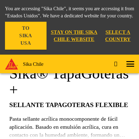
You are accessing "Sika Chile", it seems you are accessing it from
"Estados Unidos". We have a dedicated website for your country.
TO
Hogar
Techo Inclinado
Sika® TapaGoteras +
STAY ON THE SIKA
SELECT A
SIKA
CHILE WEBSITE
COUNTRY
USA
Sika Chile
Sika® TapaGoteras
+
SELLANTE TAPAGOTERAS FLEXIBLE
Pasta sellante acrílica monocomponente de fácil
aplicación. Basado en emulsión acrílica, cura en
contacto con la humedad ambiente, formando un