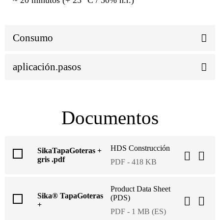
~ 20 minutos (+ 23 °C / 50% h.r.)
Consumo
aplicación.pasos
Documentos
HDS Construcción
SikaTapaGoteras +
gris .pdf
PDF - 418 KB
Product Data Sheet
Sika® TapaGoteras
(PDS)
+
PDF - 1 MB (ES)