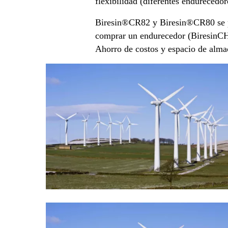
flexibilidad (diferentes endurecedor
Biresin®CR82 y Biresin®CR80 se pue
comprar un endurecedor (BiresinCH
Ahorro de costos y espacio de alm