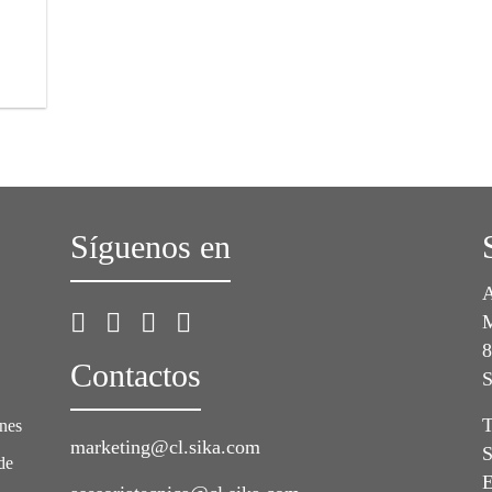
Síguenos en
A
M
8
Contactos
S
T
ones
marketing@cl.sika.com
S
de
E