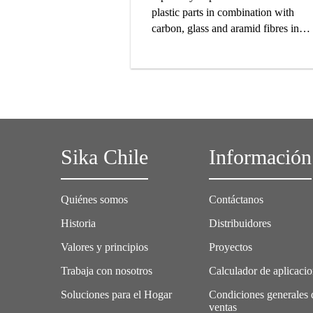
plastic parts in combination with
carbon, glass and aramid fibres in
hand lay-up and vacuum infusion
processes.
Sika Chile
Información
Quiénes somos
Contáctanos
Historia
Distribuidores
Valores y principios
Proyectos
Trabaja con nosotros
Calculador de aplicaci
Soluciones para el Hogar
Condiciones generales 
ventas