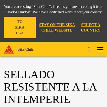
You are accessing "Sika Chile", it seems you are accessing it from
"Estados Unidos". We have a dedicated website for your country.
TO
STAY ON THE SIKA
SELECT A
SIKA
CHILE WEBSITE
COUNTRY
USA
Sika Chile
SELLADO
RESISTENTE A LA
INTEMPERIE