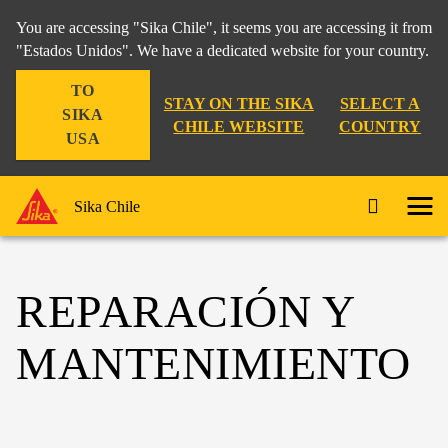
You are accessing "Sika Chile", it seems you are accessing it from
"Estados Unidos". We have a dedicated website for your country.
TO
STAY ON THE SIKA
SELECT A
SIKA
CHILE WEBSITE
COUNTRY
USA
Sika Chile
REPARACIÓN Y
MANTENIMIENTO