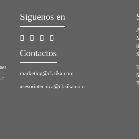
Síguenos en
A
M
8
Contactos
S
T
ones
marketing@cl.sika.com
S
de
E
asesoriatecnica@cl.sika.com