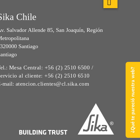
Sika Chile
v. Salvador Allende 85, San Joaquín, Región
etropolitana
320000 Santiago
antiago
el.:
Mesa Central: +56 (2) 2510 6500 /
¿Qué te pareció nuestra web?
ervicio al cliente: +56 (2) 2510 6510
-mail:
atencion.clientes@cl.sika.com