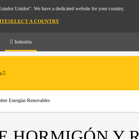
"Estados Unidos". We have a dedicated website for your country.
ITE
SELECT A COUNTRY
Industria
s
obre Energías Renovables
E HORMIGÓN Y 