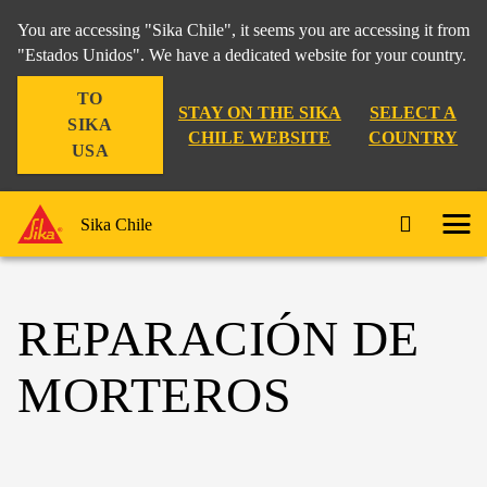
You are accessing "Sika Chile", it seems you are accessing it from
"Estados Unidos". We have a dedicated website for your country.
TO
STAY ON THE SIKA
SELECT A
SIKA
CHILE WEBSITE
COUNTRY
USA
Sika Chile
REPARACIÓN DE
MORTEROS