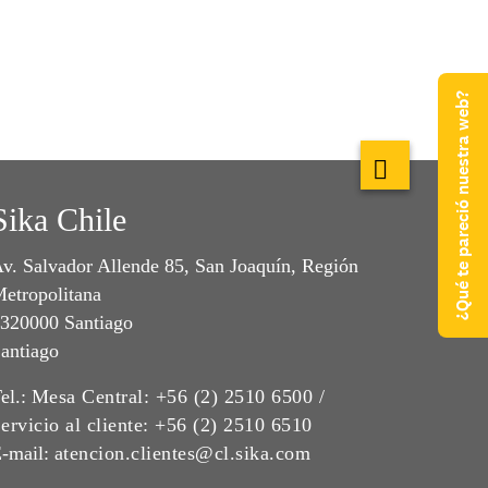
¿Qué te pareció nuestra web?
Sika Chile
v. Salvador Allende 85, San Joaquín, Región
etropolitana
320000 Santiago
antiago
el.:
Mesa Central: +56 (2) 2510 6500 /
ervicio al cliente: +56 (2) 2510 6510
-mail:
atencion.clientes@cl.sika.com