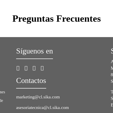
Preguntas Frecuentes
Síguenos en
A
M
8
Contactos
S
T
ones
marketing@cl.sika.com
S
de
E
asesoriatecnica@cl.sika.com