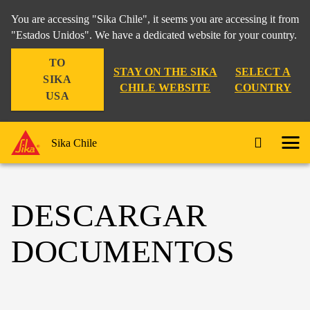
You are accessing "Sika Chile", it seems you are accessing it from
"Estados Unidos". We have a dedicated website for your country.
TO
STAY ON THE SIKA
SELECT A
SIKA
CHILE WEBSITE
COUNTRY
USA
Sika Chile
DESCARGAR
DOCUMENTOS