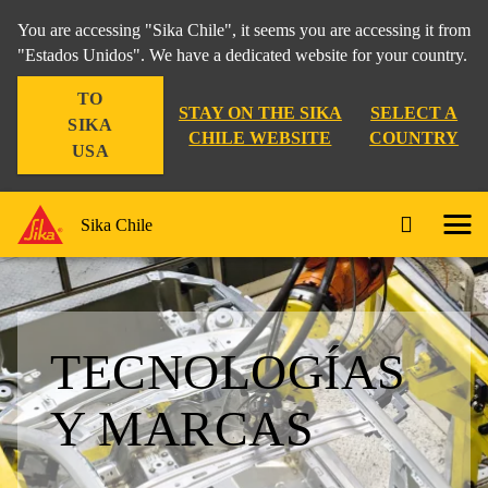
You are accessing "Sika Chile", it seems you are accessing it from
"Estados Unidos". We have a dedicated website for your country.
TO
STAY ON THE SIKA
SELECT A
SIKA
CHILE WEBSITE
COUNTRY
USA
Sika Chile
TECNOLOGÍAS
Y MARCAS