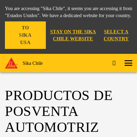
You are accessing "Sika Chile", it seems you are accessing it from
"Estados Unidos". We have a dedicated website for your country.
TO
STAY ON THE SIKA
SELECT A
SIKA
CHILE WEBSITE
COUNTRY
USA
Sika Chile
PRODUCTOS DE
POSVENTA
AUTOMOTRIZ