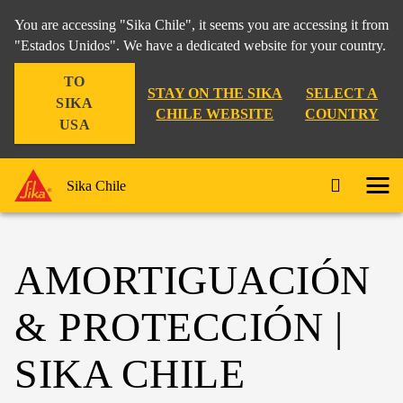
You are accessing "Sika Chile", it seems you are accessing it from
"Estados Unidos". We have a dedicated website for your country.
TO
STAY ON THE SIKA
SELECT A
SIKA
CHILE WEBSITE
COUNTRY
USA
Sika Chile
AMORTIGUACIÓN
& PROTECCIÓN |
SIKA CHILE