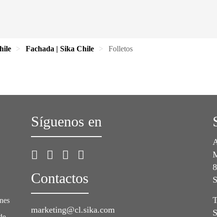
hile
Fachada | Sika Chile
Folletos
Síguenos en
A
M
8
Contactos
S
T
ones
marketing@cl.sika.com
S
de