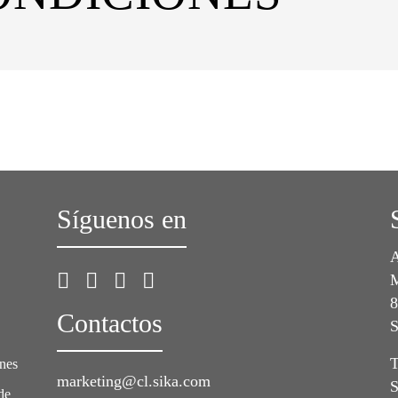
Síguenos en
A
M
8
Contactos
S
T
ones
marketing@cl.sika.com
S
de