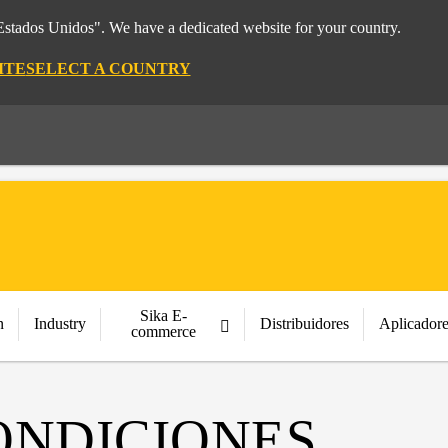
"Estados Unidos". We have a dedicated website for your country.
ITE
SELECT A COUNTRY
Sika E-
n
Industry
Distribuidores
Aplicador
commerce
ONDICIONES