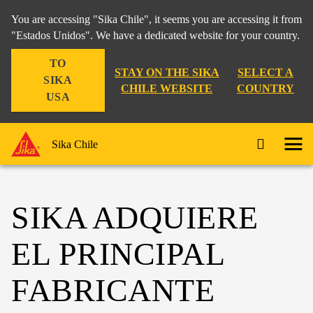
You are accessing "Sika Chile", it seems you are accessing it from
"Estados Unidos". We have a dedicated website for your country.
TO
STAY ON THE SIKA
SELECT A
SIKA
CHILE WEBSITE
COUNTRY
USA
Sika Chile
SIKA ADQUIERE
EL PRINCIPAL
FABRICANTE