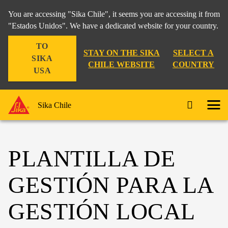
You are accessing "Sika Chile", it seems you are accessing it from
"Estados Unidos". We have a dedicated website for your country.
TO
STAY ON THE SIKA
SELECT A
SIKA
CHILE WEBSITE
COUNTRY
USA
Sika Chile
PLANTILLA DE
GESTIÓN PARA LA
GESTIÓN LOCAL