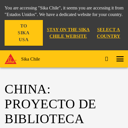
You are accessing "Sika Chile", it seems you are accessing it from
"Estados Unidos". We have a dedicated website for your country.
TO
STAY ON THE SIKA
SELECT A
SIKA
CHILE WEBSITE
COUNTRY
USA
Sika Chile
CHINA:
PROYECTO DE
BIBLIOTECA